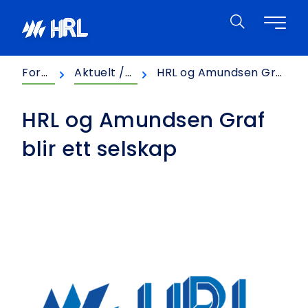
Hopp til innhold
HRL
Forsiden
Aktuelt / nyheter
HRL og Amundsen Graf blir ett selskap
HRL og Amundsen Graf
blir ett selskap