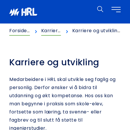
Hopp til innhold
HRL
Forsiden
Karriere
Karriere og utvikling
Karriere og utvikling
Medarbeidere i HRL skal utvikle seg faglig og
personlig. Derfor ønsker vi å bidra til
utdanning og økt kompetanse. Hos oss kan
man begynne i praksis som skole-elev,
fortsette som læring, ta svenne- eller
fagbrev og til slutt få støtte til
ingeniørstudier.