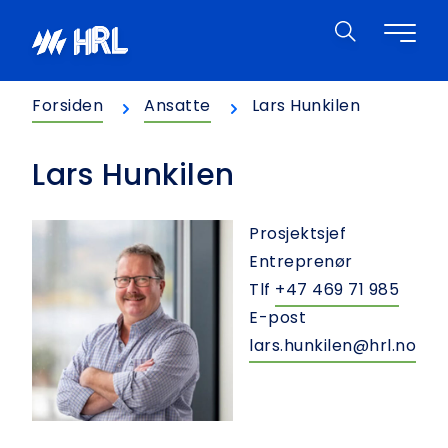
Hopp til innhold
HRL
Forsiden
Ansatte
Lars Hunkilen
Lars Hunkilen
Prosjektsjef
Entreprenør
Tlf
+47 469 71 985
E-post
lars.hunkilen@hrl.no