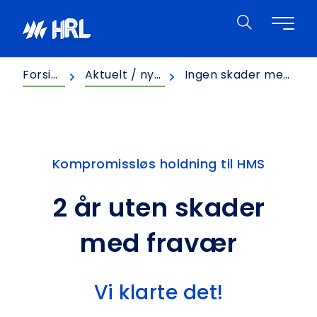
Hopp til innhold
HRL
Forsiden
Aktuelt / nyheter
Ingen skader med fravær
Kompromissløs holdning til HMS
2 år uten skader
med fravær
Vi klarte det!