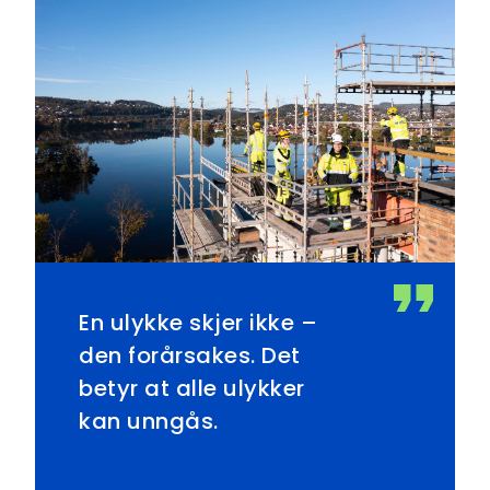
En ulykke skjer ikke –
den forårsakes. Det
betyr at alle ulykker
kan unngås.